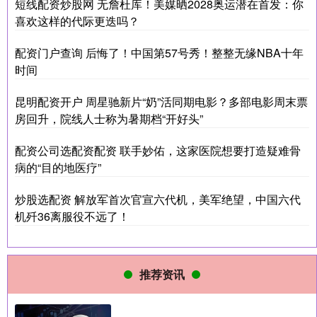
短线配资炒股网 无詹杜库！美媒晒2028奥运潜在首发：你
喜欢这样的代际更迭吗？
配资门户查询 后悔了！中国第57号秀！整整无缘NBA十年
时间
昆明配资开户 周星驰新片“奶”活同期电影？多部电影周末票
房回升，院线人士称为暑期档“开好头”
配资公司选配资配资 联手妙佑，这家医院想要打造疑难骨
病的“目的地医疗”
炒股选配资 解放军首次官宣六代机，美军绝望，中国六代
机歼36离服役不远了！
推荐资讯