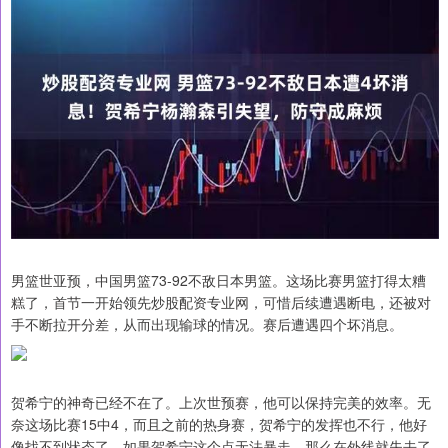
男篮世亚预，中国男篮73-92不敌日本男篮。这场比赛男篮打得太糟
糕了，首节一开始领先炒股配资专业网，可惜后续遭遇断电，还被对
手不断拉开分差，从而出现输球的情况。赛后遭遇四个坏消息。
贺希宁的神奇已经不在了。上次世预赛，他可以保持完美的效率。无
奈这场比赛15中4，而且之前的热身赛，贺希宁的发挥也不行，他好
像找不到状态了。如果贺希宁这个点无法暴走，那么在外线就失去了