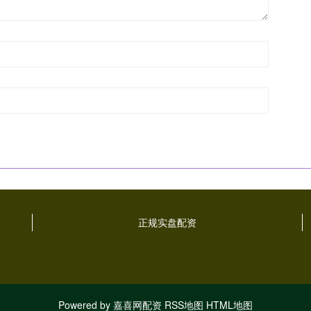
正规实盘配资
Powered by
嘉喜网配资
RSS地图
HTML地图