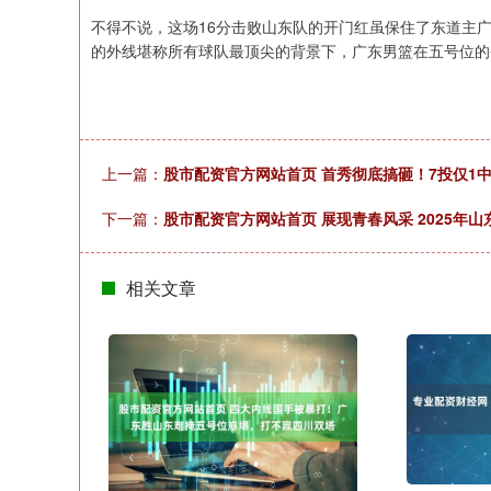
不得不说，这场16分击败山东队的开门红虽保住了东道主
的外线堪称所有球队最顶尖的背景下，广东男篮在五号位的
上一篇：
股市配资官方网站首页 首秀彻底搞砸！7投仅1
下一篇：
股市配资官方网站首页 展现青春风采 2025年
相关文章