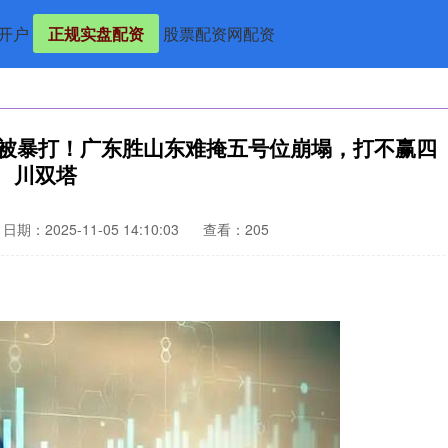
开户
正规实盘配资
股票配资网配资
手被暴打！广东胜山东难掩五号位崩塌，打不赢四
川双塔
日期：2025-11-05 14:10:03
查看：205