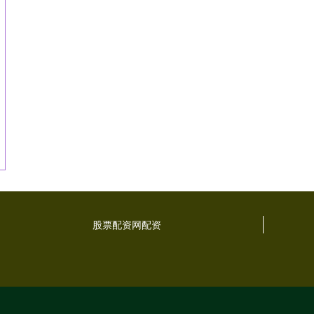
股票配资网配资